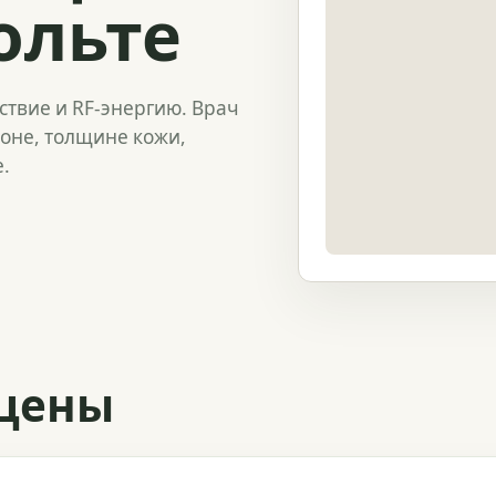
ольте
йствие и RF-энергию. Врач
зоне, толщине кожи,
.
 цены