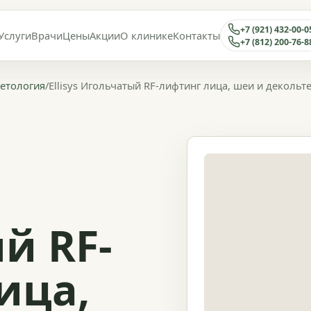
+7 (921) 432-00-0
Услуги
Врачи
Цены
Акции
О клинике
Контакты
+7 (812) 200-76-8
етология
/
Ellisys Игольчатый RF-лифтинг лица, шеи и декольт
й RF-
ица,